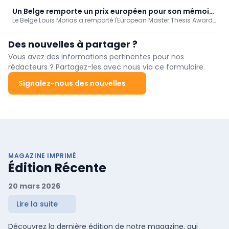
solutions d'air comprimé et des services. Verboon continuera
d'exercer ses activités depuis Nootdorp sous son propre nom,
Un Belge remporte un prix européen pour son mémoire
avec la même équipe ; son fondateur, Huib Verboon, restera
Le Belge Louis Morias a remporté l'European Master Thesis Award
de master consacré à l'IA générative dans la
impliqué. Les clients ne remarqueront pratiquement aucun
pour ses travaux de recherche sur l'IA générative dans les
maintenance
changement.
domaines de la maintenance et de la gestion des actifs. Il a été
Des nouvelles à partager ?
désigné lauréat européen lors du salon EuroMaintenance, en
Suède.
Vous avez des informations pertinentes pour nos
rédacteurs ? Partagez-les avec nous via ce formulaire.
Signalez-nous des nouvelles
MAGAZINE IMPRIMÉ
Édition Récente
20 mars 2026
Lire la suite
Découvrez la dernière édition de notre magazine, qui