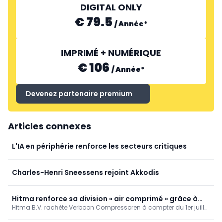
DIGITAL ONLY
€ 79.5
/
Année
*
IMPRIMÉ + NUMÉRIQUE
€ 106
/
Année
*
Devenez partenaire premium
Articles connexes
L'IA en périphérie renforce les secteurs critiques
Charles-Henri Sneessens rejoint Akkodis
Hitma renforce sa division « air comprimé » grâce à
Hitma B.V. rachète Verboon Compressoren à compter du 1er juillet
l'acquisition de Verboon Compressoren
2026, renforçant ainsi ses activités dans le domaine des