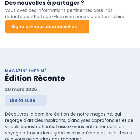
Des nouvelles à partager ?
maintenance accorderont une attention particulière à la sécurité
et à la santé au travail. Le compteur du nombre de participants
Vous avez des informations pertinentes pour nos
s'élève à près de 1 100 entreprises.
rédacteurs ? Partagez-les avec nous via ce formulaire.
Signalez-nous des nouvelles
MAGAZINE IMPRIMÉ
Édition Récente
20 mars 2026
Lire la suite
Découvrez la dernière édition de notre magazine, qui
regorge d'articles inspirants, d'analyses approfondies et de
visuels époustouflants. Laissez-vous entraîner dans un
voyage à travers les sujets les plus brûlants et les histoires
que vous ne voudrez pas manquer.