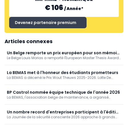
€ 106
/
Année
*
Devenez partenaire premium
Articles connexes
Un Belge remporte un prix européen pour son mémoire
Le Belge Louis Morias a remporté l'European Master Thesis Award
de master consacré à l'IA générative dans la
pour ses travaux de recherche sur l'IA générative dans les
maintenance
domaines de la maintenance et de la gestion des actifs. Il a été
désigné lauréat européen lors du salon EuroMaintenance, en
La BEMAS met à l'honneur des étudiants prometteurs
Suède.
La BEMAS a décerné le Prix Wout Theuws 2025-2026. Lotte De
Schuyter a été récompensée dans la catégorie enseignement
secondaire. Dans la catégorie bachelier professionnalisant, c'est
Laurens Joosten qui a remporté le prix.
BP Castrol nommée équipe technique de l'année 2026
La BEMAS, l'association belge de maintenance, a organisé
l'élection de l'équipe technique de l'année lors du salon
Maintenance 2026 à Antwerp Expo. BP Castrol a été nommée
équipe technique de l'année 2026 par le jury.
Un nombre record d'entreprises participent à l'édition
La Journée de la sécurité consciente 2026 approche à grands
anniversaire de la journée "Consciously Safe".
pas. Le mercredi 25 mars, les entreprises des secteurs de la
construction, de l'ingénierie, de l'infrastructure et de la