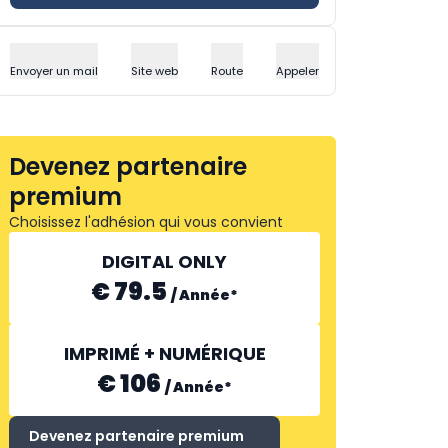
Envoyer un mail
Site web
Route
Appeler
Devenez partenaire
premium
Choisissez l'adhésion qui vous convient
DIGITAL ONLY
€ 79.5
/
Année
*
IMPRIMÉ + NUMÉRIQUE
€ 106
/
Année
*
Devenez partenaire premium