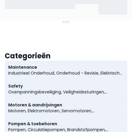
Categorieën
Maintenance
Industrieel Onderhoud, Onderhoud - Revisie, Elektrische
Gereedschappen, Handgereedschappen, Hydraulische
Gereedschappen, Pneumatische Gereedschappen,
Safety
Analyseapparatuur, Identificatie en Tracering, Lassen,
Overspanningsbeveiliging, Veiligheidssturingen,
Meet- & Regeltechnieken, Transportsystemen,
Valbeveiliging, Atex, Pbm Persoonlijke Bescherming,
Camera- & Detectiesystemen,
Autoveiligheidssystemen, Machinerie Safety
Motoren & aandrijvingen
Magazijnopslagsystemen, Maintenance, Containers,
Motoren, Elektromotoren, Servomotoren,
Meetapparatuur en Toebehoren, Montage
Synchroonmotoren, Asynchroonmotoren,
Gereedschappen
Gelijkstroommotoren, Automotoronderdelen,
Pompen & toebehoren
Aandrijving, Electromechanical Gears, Drives &
Pompen, Circulatiepompen, Brandstofpompen,