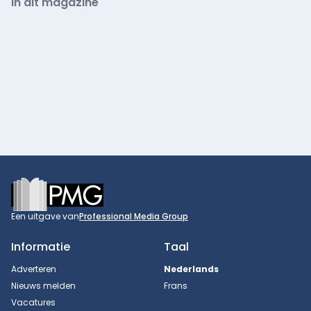
In dit magazine
Footer
Een uitgave van
Professional Media Group
Informatie
Taal
Adverteren
Nederlands
Nieuws melden
Frans
Vacatures