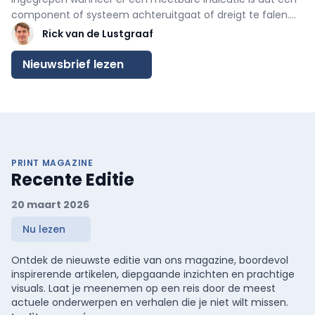
component of systeem achteruitgaat of dreigt te falen.
Het wordt veelvuldig toegepast in diverse industriële
Rick van de Lustgraaf
sectoren, met name daar waar continuïteit cruciaal is. De
methodologie verschilt per industrietak, maar
het
Nieuwsbrief lezen
procesmodel is uniform
: dataverzameling, data-analyse,
besluitvorming en operationele uitvoering.
PRINT MAGAZINE
Recente Editie
20 maart 2026
Nu lezen
Ontdek de nieuwste editie van ons magazine, boordevol
inspirerende artikelen, diepgaande inzichten en prachtige
visuals. Laat je meenemen op een reis door de meest
actuele onderwerpen en verhalen die je niet wilt missen.