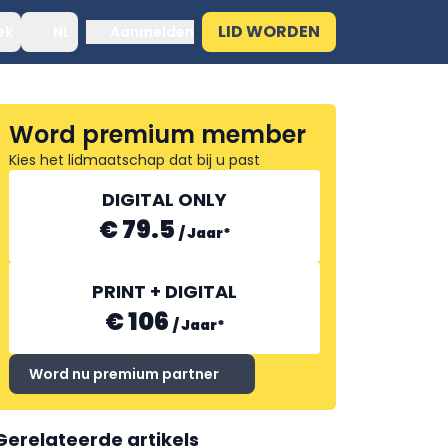
LID WORDEN
ek
NL
Aanmelden
Word premium member
Kies het lidmaatschap dat bij u past
DIGITAL ONLY
€ 79.5
/
Jaar
*
PRINT + DIGITAL
€ 106
/
Jaar
*
Word nu premium partner
Gerelateerde artikels