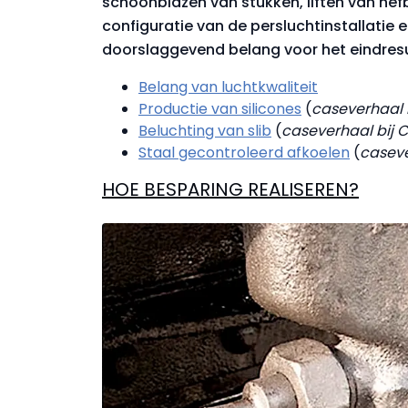
schoonblazen van stukken, liften van hef
configuratie van de persluchtinstallatie e
doorslaggevend belang voor het eindresu
Belang van luchtkwaliteit
Productie van silicones
(
caseverhaal 
Beluchting van slib
(
caseverhaal bij 
Staal gecontroleerd afkoelen
(
caseve
HOE BESPARING REALISEREN?