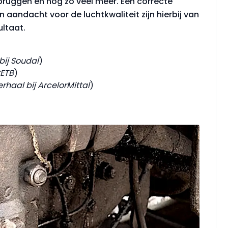
bruggen en nog zo veel meer. Een correcte
n aandacht voor de luchtkwaliteit zijn hierbij van
ltaat.
bij Soudal
)
CETB
)
rhaal bij ArcelorMittal
)