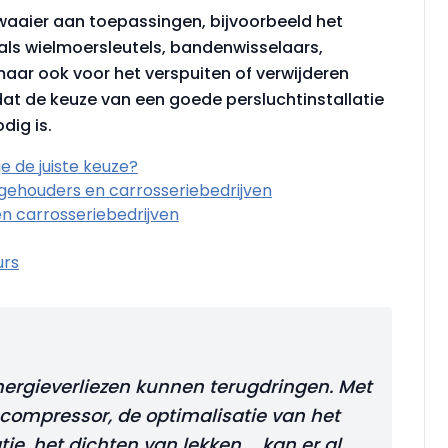
waaier aan toepassingen, bijvoorbeeld het
ls wielmoersleutels, bandenwisselaars,
ar ook voor het verspuiten of verwijderen
dat de keuze van een goede persluchtinstallatie
dig is.
e de juiste keuze?
ehouders en carrosseriebedrijven
 carrosseriebedrijven
urs
nergie­verliezen kunnen terugdringen. Met
 compressor, de optimalisatie van het
ie, het dichten van lekken … kan er al