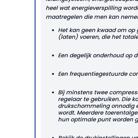
heel wat energieverspilling wor
maatregelen die men kan neme
Het kan geen kwaad om op ge
(laten) voeren, die het total
Een degelijk onderhoud op de i
Een frequentiegestuurde co
Bij minstens twee compress
regelaar te gebruiken. Die k
drukschommeling onnodig e
wordt. Meerdere toerentalg
hun optimale punt worden g
Bekijk de drukinstellingen v