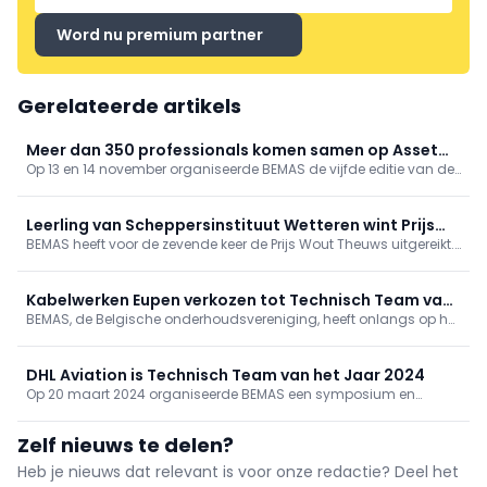
Word nu premium partner
Gerelateerde artikels
Meer dan 350 professionals komen samen op Asset
Op 13 en 14 november organiseerde BEMAS de vijfde editie van de
Performance
Asset Performance-conferentie in het Flanders Meeting &
Convention Center in Antwerpen. Dit jaar trok het evenement meer
dan 350 professionals uit meer dan 25 landen.
Leerling van Scheppersinstituut Wetteren wint Prijs
BEMAS heeft voor de zevende keer de Prijs Wout Theuws uitgereikt.
Wout Theuws
De winnaar is Reno Fonck, die afstudeert in het 7de jaar
industriële elektriciteit aan het Scheppersinstituut in Wetteren. Hij
realiseerde een didactische stuurkast voor storingzoeken.
Kabelwerken Eupen verkozen tot Technisch Team van
BEMAS, de Belgische onderhoudsvereniging, heeft onlangs op het
het Jaar 2024
Maintenance Forum de jaarlijkse prijs voor Technisch Team van
het Jaar in Wallonië uitgereikt. Kabelwerken Eupen kaapte zowel
de prijs van de jury als die van het publiek weg.
DHL Aviation is Technisch Team van het Jaar 2024
Op 20 maart 2024 organiseerde BEMAS een symposium en
awardshow om het Technisch Team van het Jaar 2024 te
verkiezen. Het evenement bood een podium voor de meest
Zelf nieuws te delen?
innovatieve en succesvolle technische teams in België.
Heb je nieuws dat relevant is voor onze redactie? Deel het