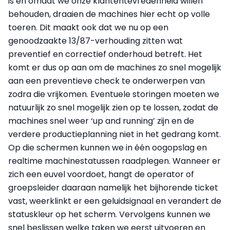
is en omdat we onze klantentevredenheid willen
behouden, draaien de machines hier echt op volle
toeren. Dit maakt ook dat we nu op een
genoodzaakte 13/87-verhouding zitten wat
preventief en correctief onderhoud betreft. Het
komt er dus op aan om de machines zo snel mogelijk
aan een preventieve check te onderwerpen van
zodra die vrijkomen. Eventuele storingen moeten we
natuurlijk zo snel mogelijk zien op te lossen, zodat de
machines snel weer ‘up and running’ zijn en de
verdere productieplanning niet in het gedrang komt.
Op die schermen kunnen we in één oogopslag en
realtime machinestatussen raadplegen. Wanneer er
zich een euvel voordoet, hangt de operator of
groepsleider daaraan namelijk het bijhorende ticket
vast, weerklinkt er een geluidsignaal en verandert de
statuskleur op het scherm. Vervolgens kunnen we
snel beslissen welke taken we eerst uitvoeren en