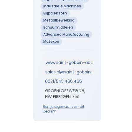
Industriële Machines
Slijpdiensten
Metaalbewerking
Schuurmiddelen
Advanced Manufacturing
Matexpo
www.saint-gobain-abrasives.com
sales.nl@saint-gobain.com
0031/545.466.466
GROENLOSEWEG 28,
HW EIBERGEN 7151
Ben je eigenaar van dit
bedrijf?