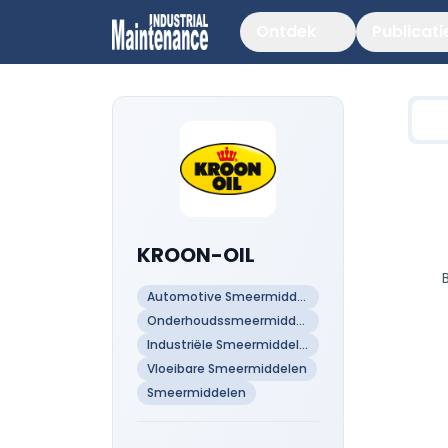
Ontdek
Publicati
KROON-OIL
Automotive Smeermiddelen
Onderhoudssmeermiddelen
Industriële Smeermiddelen
Vloeibare Smeermiddelen
Smeermiddelen