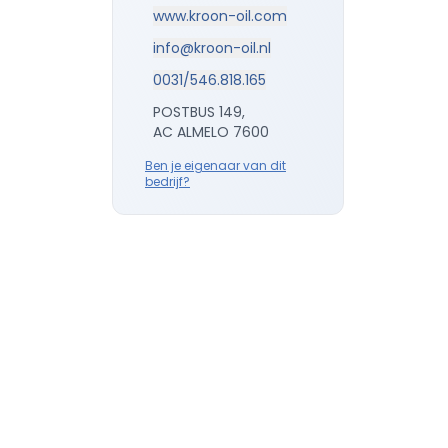
www.kroon-oil.com
info@kroon-oil.nl
0031/546.818.165
POSTBUS 149,
AC ALMELO 7600
Ben je eigenaar van dit
bedrijf?